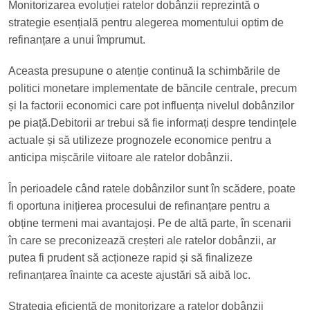
Monitorizarea evoluției ratelor dobânzii reprezintă o
strategie esențială pentru alegerea momentului optim de
refinanțare a unui împrumut.
Aceasta presupune o atenție continuă la schimbările de
politici monetare implementate de băncile centrale, precum
și la factorii economici care pot influența nivelul dobânzilor
pe piață.Debitorii ar trebui să fie informați despre tendințele
actuale și să utilizeze prognozele economice pentru a
anticipa mișcările viitoare ale ratelor dobânzii.
În perioadele când ratele dobânzilor sunt în scădere, poate
fi oportuna inițierea procesului de refinanțare pentru a
obține termeni mai avantajoși. Pe de altă parte, în scenarii
în care se preconizează creșteri ale ratelor dobânzii, ar
putea fi prudent să acționeze rapid și să finalizeze
refinanțarea înainte ca aceste ajustări să aibă loc.
Strategia eficientă de monitorizare a ratelor dobânzii