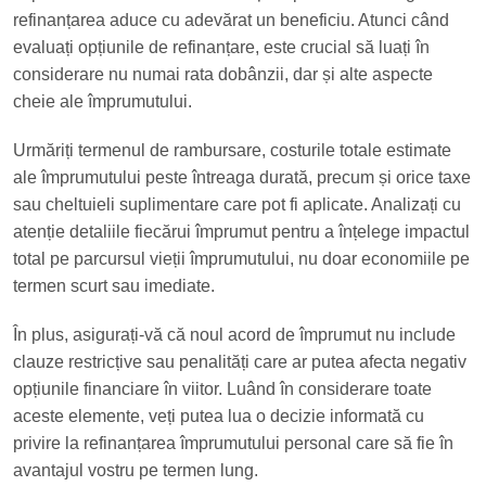
refinanțarea aduce cu adevărat un beneficiu. Atunci când
evaluați opțiunile de refinanțare, este crucial să luați în
considerare nu numai rata dobânzii, dar și alte aspecte
cheie ale împrumutului.
Urmăriți termenul de rambursare, costurile totale estimate
ale împrumutului peste întreaga durată, precum și orice taxe
sau cheltuieli suplimentare care pot fi aplicate. Analizați cu
atenție detaliile fiecărui împrumut pentru a înțelege impactul
total pe parcursul vieții împrumutului, nu doar economiile pe
termen scurt sau imediate.
În plus, asigurați-vă că noul acord de împrumut nu include
clauze restricțive sau penalități care ar putea afecta negativ
opțiunile financiare în viitor. Luând în considerare toate
aceste elemente, veți putea lua o decizie informată cu
privire la refinanțarea împrumutului personal care să fie în
avantajul vostru pe termen lung.