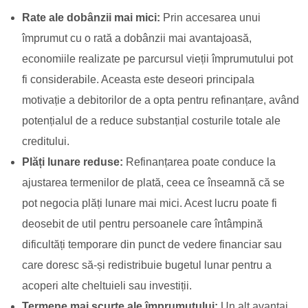
Rate ale dobânzii mai mici:
Prin accesarea unui
împrumut cu o rată a dobânzii mai avantajoasă,
economiile realizate pe parcursul vieții împrumutului pot
fi considerabile. Aceasta este deseori principala
motivație a debitorilor de a opta pentru refinanțare, având
potențialul de a reduce substanțial costurile totale ale
creditului.
Plăți lunare reduse:
Refinanțarea poate conduce la
ajustarea termenilor de plată, ceea ce înseamnă că se
pot negocia plăți lunare mai mici. Acest lucru poate fi
deosebit de util pentru persoanele care întâmpină
dificultăți temporare din punct de vedere financiar sau
care doresc să-și redistribuie bugetul lunar pentru a
acoperi alte cheltuieli sau investiții.
Termene mai scurte ale împrumutului:
Un alt avantaj