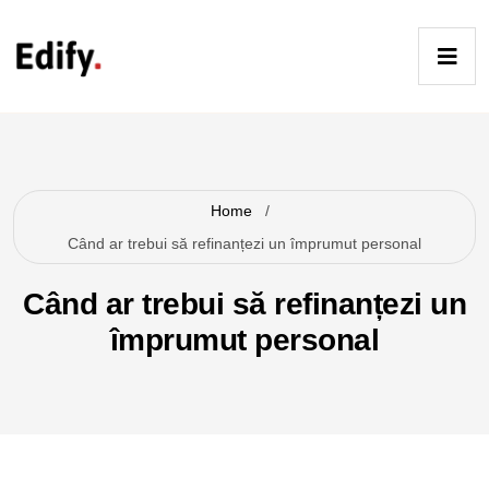
Skip
to
Op
content
Ma
me
Home
/
Când ar trebui să refinanțezi un împrumut personal
Când ar trebui să refinanțezi un
împrumut personal