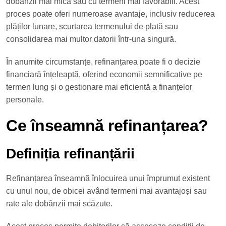
dobânzii mai mică sau cu termeni mai favorabili. Acest
proces poate oferi numeroase avantaje, inclusiv reducerea
plăților lunare, scurtarea termenului de plată sau
consolidarea mai multor datorii într-una singură.
În anumite circumstanțe, refinanțarea poate fi o decizie
financiară înțeleaptă, oferind economii semnificative pe
termen lung și o gestionare mai eficientă a finanțelor
personale.
Ce înseamnă refinanțarea?
Definiția refinanțării
Refinanțarea înseamnă înlocuirea unui împrumut existent
cu unul nou, de obicei având termeni mai avantajoși sau
rate ale dobânzii mai scăzute.