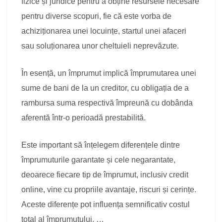
fizice și juridice pentru a obține resursele necesare
pentru diverse scopuri, fie că este vorba de
achiziționarea unei locuințe, startul unei afaceri
sau soluționarea unor cheltuieli neprevăzute.
În esență, un împrumut implică împrumutarea unei
sume de bani de la un creditor, cu obligația de a
rambursa suma respectivă împreună cu dobânda
aferentă într-o perioadă prestabilită.
Este important să înțelegem diferențele dintre
împrumuturile garantate și cele negarantate,
deoarece fiecare tip de împrumut, inclusiv credit
online, vine cu propriile avantaje, riscuri și cerințe.
Aceste diferențe pot influența semnificativ costul
total al împrumutului, …