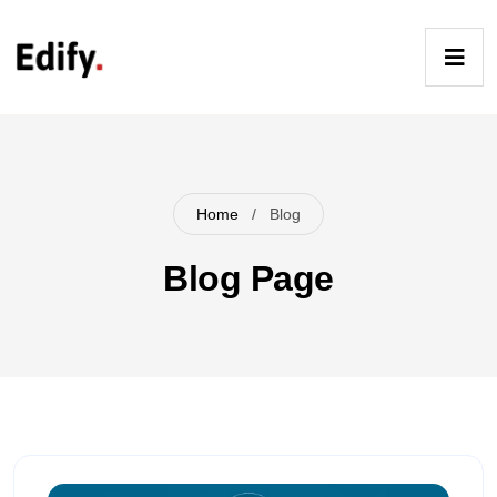
Skip
to
Op
content
Ma
me
Home
/
Blog
Blog Page